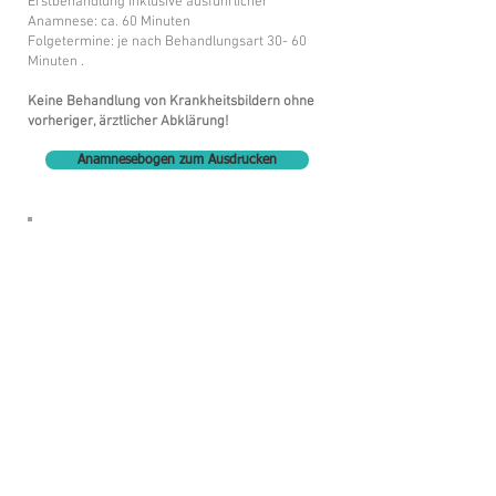
Erstbehandlung inklusive ausführlicher
Anamnese: ca. 60 Minuten
Folgetermine: je nach Behandlungsart 30- 60
Minuten .
Keine Behandlung von Krankheitsbildern ohne
vorheriger, ärztlicher Abklärung!
Anamnesebogen zum Ausdrucken
Ich bitte dich, den
Anamnesebogen
zuhause auszufüllen
und
ausgedruckt zu
deinem 1. Termin
mitzubringen.
Wir ergänzen dann
alles weitere
zusammen. So sparen