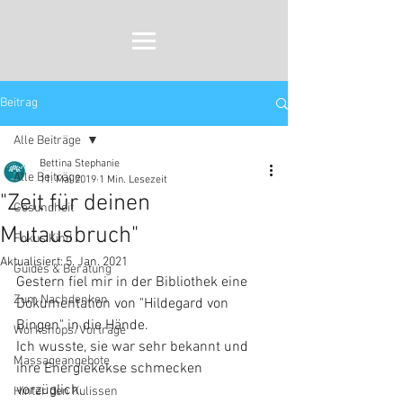
Beitrag
Alle Beiträge
Bettina Stephanie
Alle Beiträge
11. Mai 2019
1 Min. Lesezeit
"Zeit für deinen
Gesundheit
Mutausbruch"
Fokus Kind
Aktualisiert:
5. Jan. 2021
Guides & Beratung
Gestern fiel mir in der Bibliothek eine 
Zum Nachdenken
Dokumentation von "Hildegard von 
Bingen" in die Hände.
Workshops/Vorträge
Ich wusste, sie war sehr bekannt und 
Massageangebote
ihre Energiekekse schmecken 
vorzüglich. 
Hinter den Kulissen