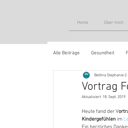
Home
Über mich
Alle Beiträge
Gesundheit
F
Bettina Stephanie
2.
Massageangebote
Hinter
Vortrag F
Aktualisiert:
18. Sept. 2019
Heute fand der V
ortr
Kindergefühlen
 im
 L
Ein herzliches Dankes