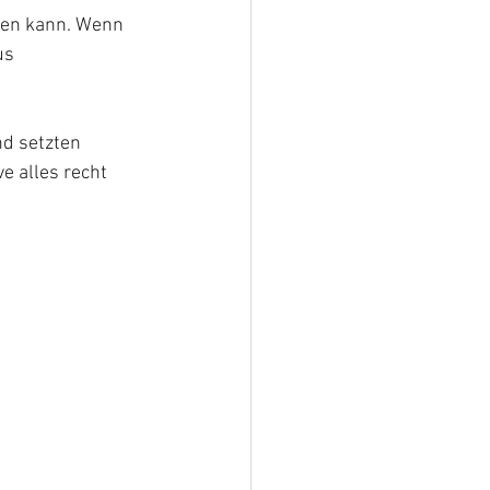
len kann. Wenn 
us 
d setzten 
 alles recht 