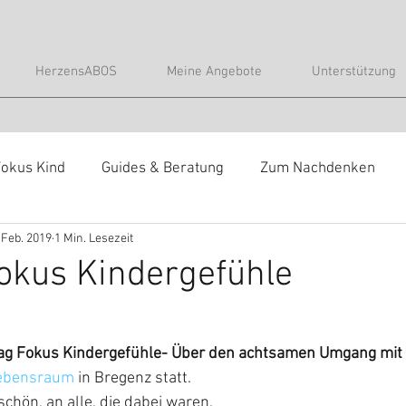
HerzensABOS
Meine Angebote
Unterstützung
okus Kind
Guides & Beratung
Zum Nachdenken
 Feb. 2019
1 Min. Lesezeit
 den Kulissen
Guides & Beratung
okus Kindergefühle
ag Fokus Kindergefühle- Über den achtsamen Umgang mit 
ebensraum
 in Bregenz statt.
chön, an alle, die dabei waren.